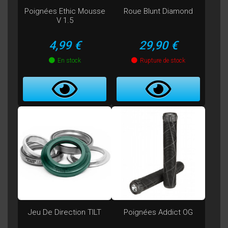
Poignées Ethic Mousse
Roue Blunt Diamond
V 1.5
Prix
Prix
4,99 €
29,90 €
En stock
Rupture de stock
Jeu De Direction TILT
Poignées Addict OG