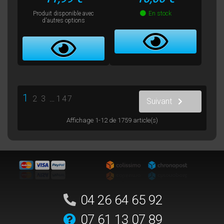
Produit disponible avec
En stock
d'autres options
1
2
3
…
147
Suivant
Affichage 1-12 de 1759 article(s)
04 26 64 65 92
07 61 13 07 89