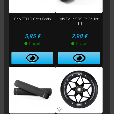
Grip ETHIC Gros Grain
Vis Pour SCS Et Collier
TILT
Prix
Prix
5,95 €
2,90 €
En stock
En stock