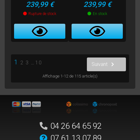
Prix
Prix
239,99 €
239,99 €
Rupture de stock
En stock
1
2
3
…
10
Suivant
Affichage 1-12 de 115 article(s)
04 26 64 65 92
07 61 13 07 89