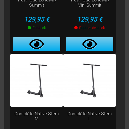
Trottinette Longway
Trottinette Longway
Summit
Mini Summit
Prix
Prix
129,95 €
129,95 €
En stock
Rupture de stock
Complète Native Stem
Complète Native Stem
M
L