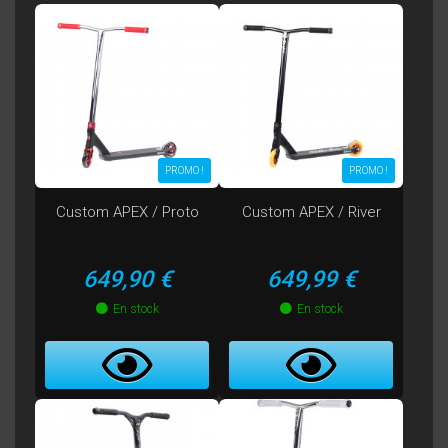
PROMO !
PROMO !
Custom APEX / Proto
Custom APEX / River
Prix
Prix
649,90 €
649,99 €
En stock
En stock