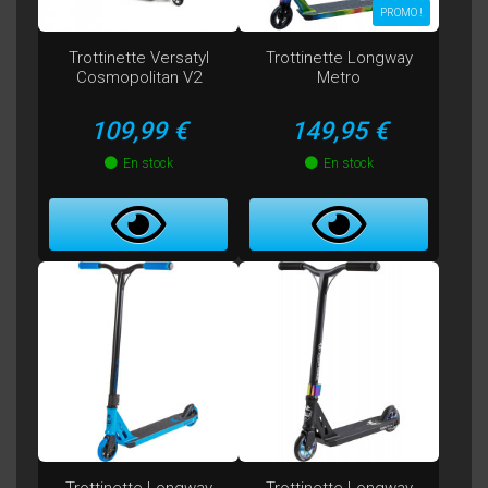
PROMO !
Trottinette Versatyl
Trottinette Longway
Cosmopolitan V2
Metro
Prix
Prix
109,99 €
149,95 €
En stock
En stock