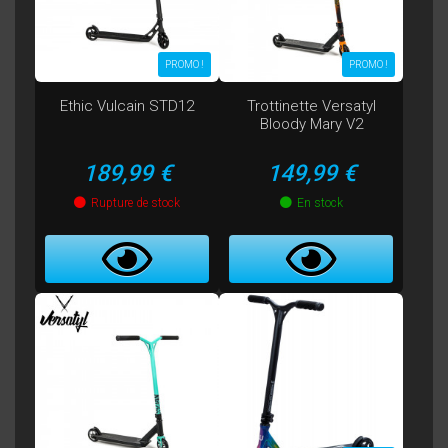
PROMO !
PROMO !
Ethic Vulcain STD12
Trottinette Versatyl
Bloody Mary V2
Prix
Prix
189,99 €
149,99 €
Rupture de stock
En stock