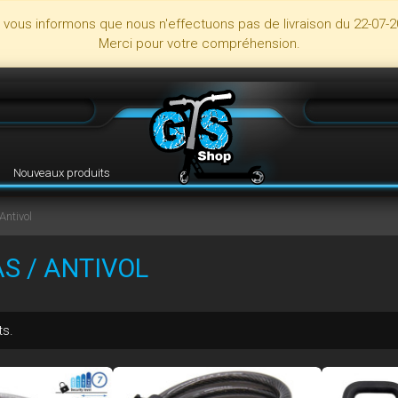
s vous informons que nous n'effectuons pas de livraison du 22-07-2
Merci pour votre compréhension.
Nouveaux produits
Antivol
S / ANTIVOL
ts.