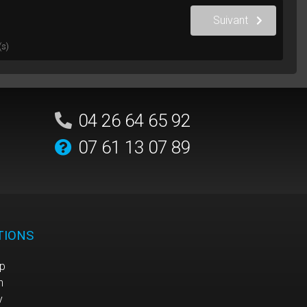
Suivant
(s)
04 26 64 65 92
07 61 13 07 89
TIONS
p
n
y