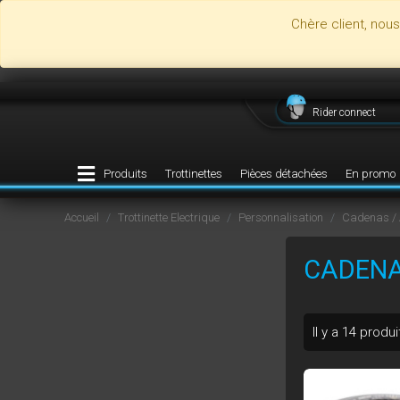
Chère client, nou
Rider connect
Produits
Trottinettes
Pièces détachées
En promo
Accueil
Trottinette Electrique
Personnalisation
Cadenas / 
CADENA
Il y a 14 produi