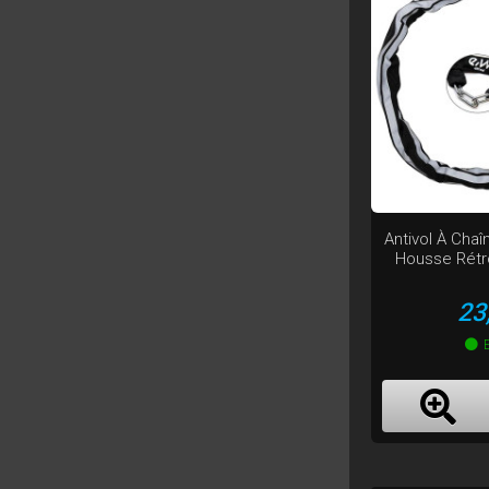
Antivol À Cha
Housse Rétr
Pr
23