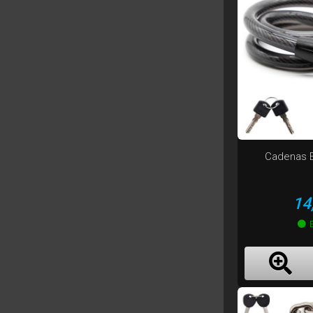
Cadenas 
Pr
14