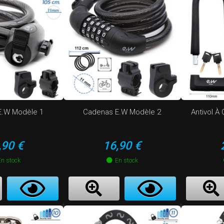
E.W Modèle 1
Cadenas E.W Modèle 2
Antivol À
ix
Prix
,90 €
16,90 €
En stock
En stock