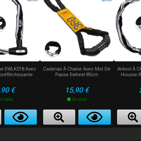
îne EWLK018 Avec
Cadenas À Chaine Avec Mot De
Antivol À 
oréfléchissante
Passe Ewheel 85cm
Housse R
ix
Prix
,90 €
15,90 €
En stock
En stock