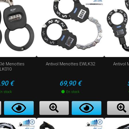
 Clé Menottes
Antivol Menottes EWLK32
Antivol
LK010
ix
Prix
,90 €
69,90 €
En stock
En stock