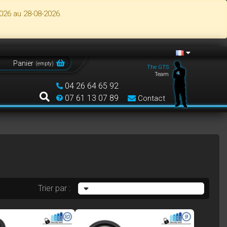
026 au 28-08-2026.
Panier
(
empty
)
The GTS
Team
04 26 64 65 92
07 61 13 07 89
Contact
Trier par :