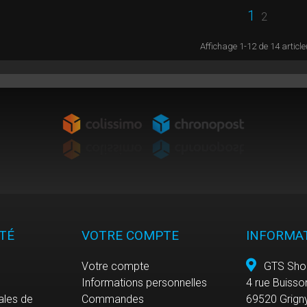
1
2
Affichage 1-12 de 14 article
TÉ
VOTRE COMPTE
INFORMA
Votre compte
GTS Sho
Informations personnelles
4 rue Buisso
ales de
Commandes
69520 Grign