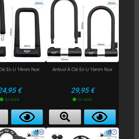
 Clé En U 14mm Noir
Antivol À Clé En U 16mm Noir
Prix
Prix
24,95 €
29,95 €
En stock
En stock