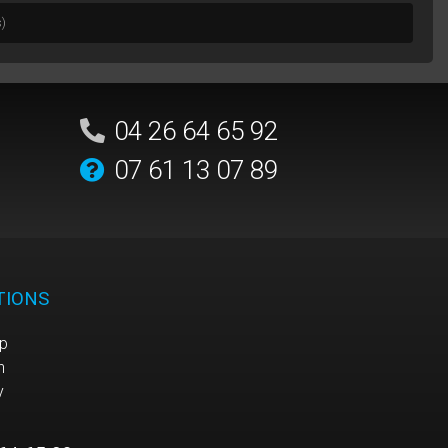
s)
04 26 64 65 92
07 61 13 07 89
TIONS
p
n
y