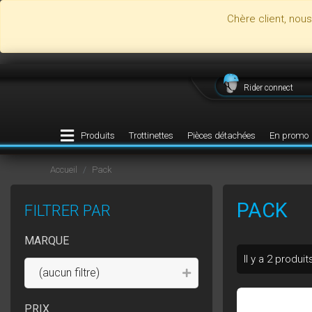
Chère client, nou
Rider connect
Produits
Trottinettes
Pièces détachées
En promo
Accueil
Pack
PACK
FILTRER PAR
MARQUE
Il y a 2 produit
(aucun filtre)
PRIX