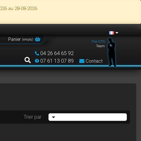
026 au 28-08-2026.
Panier
(
empty
)
The GTS
Team
04 26 64 65 92
07 61 13 07 89
Contact
Trier par :