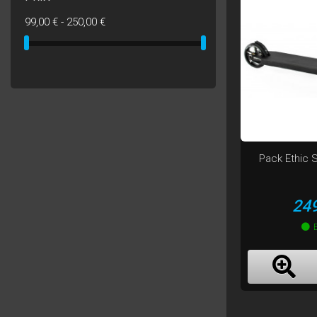
99,00 € - 250,00 €
Pack Ethic
Pri
249