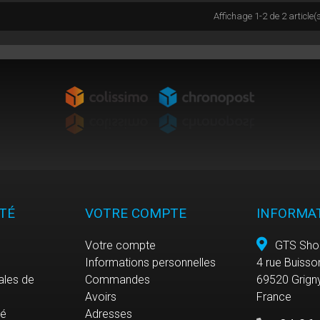
Affichage 1-2 de 2 article(
TÉ
VOTRE COMPTE
INFORMA
Votre compte
GTS Sho
Informations personnelles
4 rue Buisso
ales de
Commandes
69520 Grign
Avoirs
France
sé
Adresses