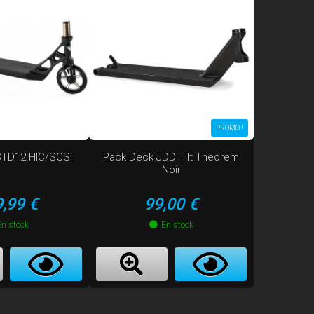
PROMO !
 STD12 HIC/SCS
Pack Deck JDD Tilt Theorem
Noir
x
Prix
,99 €
99,00 €
En stock
En stock