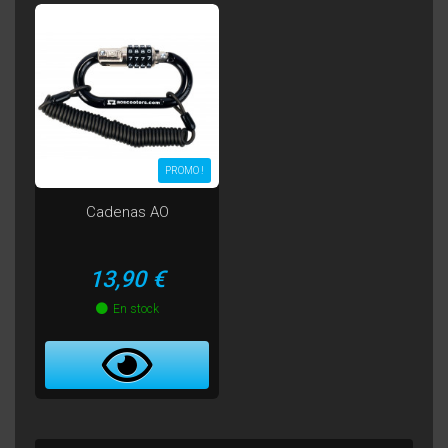
PROMO !
Cadenas AO
Prix
13,90 €
En stock