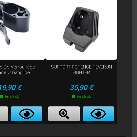
 De Verrouillage
SUPPORT POTENCE TEVERUN
nce Urbanglide
FIGHTER
Prix
Prix
19,90 €
35,90 €
En stock
En stock