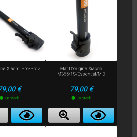
ine Xiaomi Pro/Pro2
Mât D'origine Xiaomi
M365/1S/Essential/Mi3
Prix
Prix
79,00 €
79,00 €
En stock
En stock