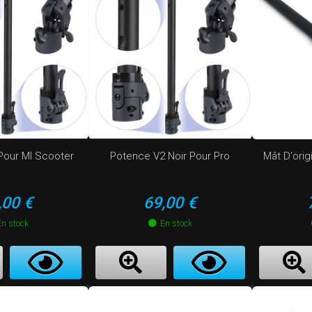
Pour MI Scooter
Potence V2 Noir Pour Pro
Mât D'orig
ix
Prix
,00 €
69,00 €
En stock
En stock