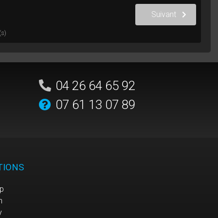
Suivant
(s)
04 26 64 65 92
07 61 13 07 89
TIONS
p
n
y