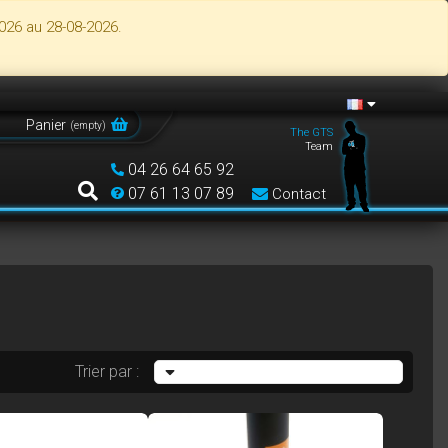
026 au 28-08-2026.
Panier
(
empty
)
The GTS
Team
04 26 64 65 92
07 61 13 07 89
Contact
Trier par :