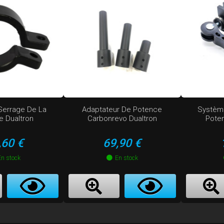
 Serrage De La
Adaptateur De Potence
Système
e Dualtron
Carbonrevo Dualtron
Pote
ix
Prix
,60 €
69,90 €
En stock
En stock