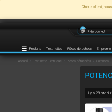
Chère client, nou
Rider connect
Produits
Trottinettes
Pièces détachées
En promo
Accueil
Trottinette Electrique
Pièces détachées
Potences
POTENC
Il y a 28 produi