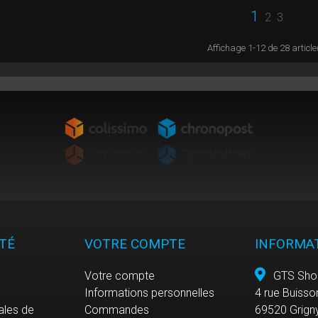
1
2
3
Affichage 1-12 de 28 article
TÉ
VOTRE COMPTE
INFORMA
Votre compte
GTS Sho
Informations personnelles
4 rue Buisso
ales de
Commandes
69520 Grign