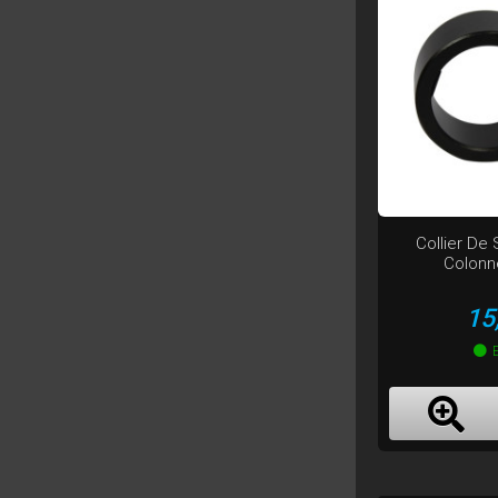
Collier De
Colonn
Pr
15