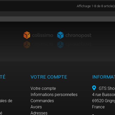
Affichage 1-8 de 8 article(
TÉ
VOTRE COMPTE
INFORMA
Votre compte
GTS Sho
Informations personnelles
4 rue Buisso
ales de
Commandes
69520 Grign
Avoirs
France
sé
Adresses