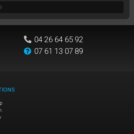
s)
04 26 64 65 92
07 61 13 07 89
TIONS
p
n
y