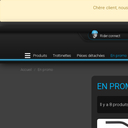
Chère client, nou
Rider connect
Produits
Trottinettes
Pièces détachées
En promo
Accueil
En promo
EN PRO
Il y a 8 produit