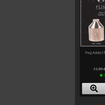
Peg Addict F
Prix
11,99 