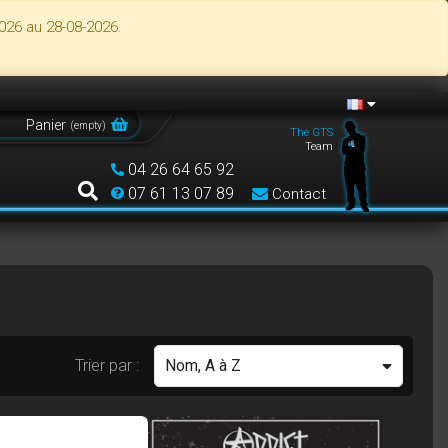
026 au 28-08-2026.
Panier
(
empty
)
The GTS
Team
04 26 64 65 92
07 61 13 07 89
Contact
Trier par :
Nom, A à Z