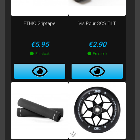
ETHIC Griptape
Vis Pour SCS TILT
Price
Price
€5.95
€2.90
En stock
En stock