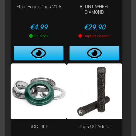
Ethic Foam Grips V1.5
BLUNT WHEEL
DIAMOND
Price
Price
€4.99
€29.90
En stock
Rupture de stock
JDD TILT
Grips OG Addict