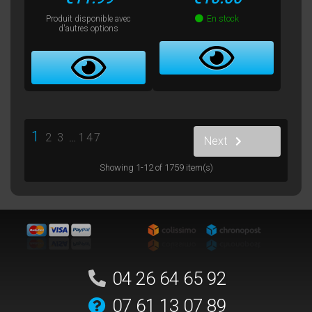
Produit disponible avec
En stock
d'autres options
1
2
3
…
147
Next
Showing 1-12 of 1759 item(s)
04 26 64 65 92
07 61 13 07 89