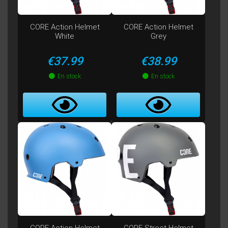
CORE Action Helmet
CORE Action Helmet
White
Grey
Price
Price
€37.99
€38.99
En stock
En stock