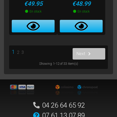
Price
Price
€49.95
€48.99
En stock
En stock
1
2
3
Next
Showing 1-12 of 33 item(s)
04 26 64 65 92
07 61 13 07 89