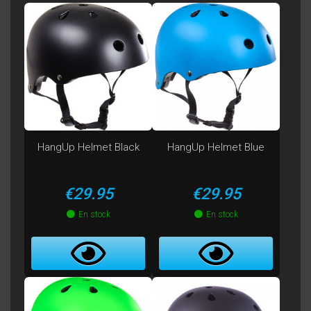
HangUp Helmet Black
HangUp Helmet Blue
Price
Price
€29.95
€29.95
En stock
En stock