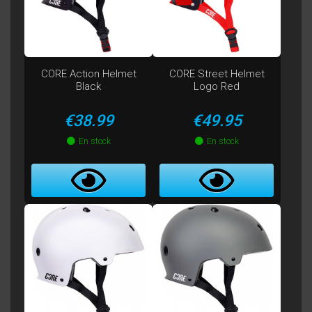
CORE Action Helmet
CORE Street Helmet
Black
Logo Red
Price
Price
€38.99
€49.95
En stock
En stock