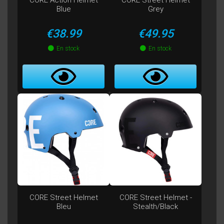
CORE Action Helmet
CORE Street Helmet
Blue
Grey
Price
Price
€38.99
€49.95
En stock
En stock
CORE Street Helmet
CORE Street Helmet -
Bleu
Stealth/Black