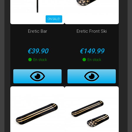
ON SALE!
Eretic Bar
Eretic Front Ski
Price
Price
€39.90
€149.99
En stock
En stock