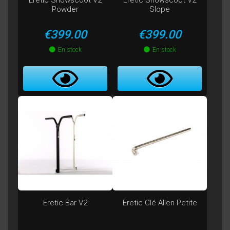
Eretic Snowscoot V2
Eretic Snowscoot V2
Powder
Slope
Price
Price
€399.00
€399.00
En stock
En stock
Eretic Bar V2
Eretic Clé Allen Petite