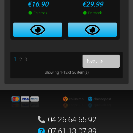
Price
Price
€16.90
€29.99
En stock
En stock
1
2
3
Next
Showing 1-12 of 26 item(s)
04 26 64 65 92
07 61 13 07 89