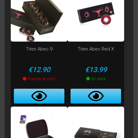
Titen Abec 9
Titen Abec Red X
Price
Price
€12.90
€13.99
Rupture de stock
En stock