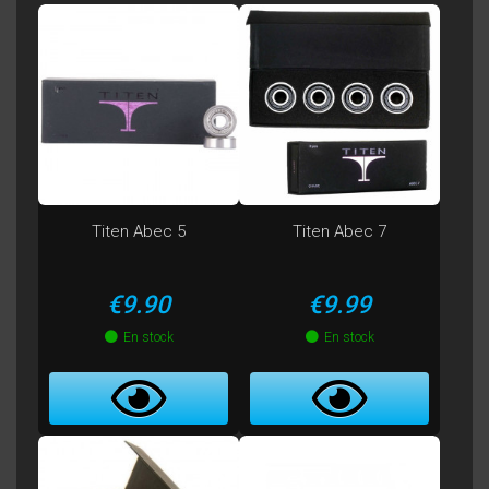
Titen Abec 5
Titen Abec 7
Price
Price
€9.90
€9.99
En stock
En stock