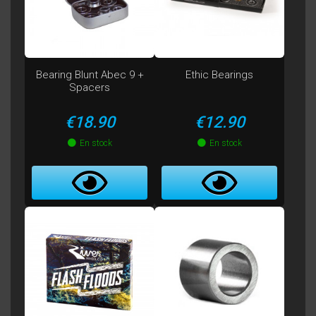
Bearing Blunt Abec 9 +
Ethic Bearings
Spacers
Price
Price
€18.90
€12.90
En stock
En stock