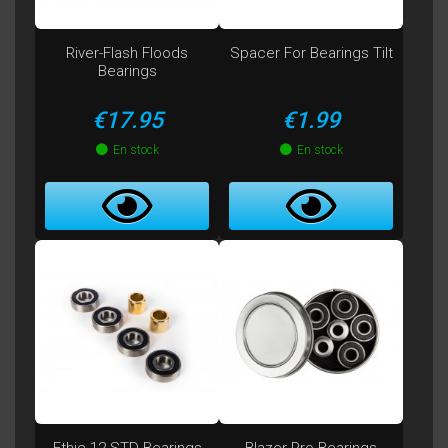
River-Flash Floods
Spacer For Bearings Tilt
Bearings
Price
Price
€17.95
€1.99
En stock
En stock