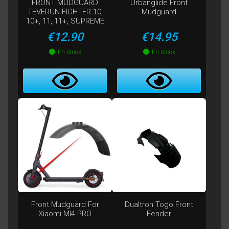
FRONT MUDGUARD
Urbanglide Front
TEVERUN FIGHTER 10,
Mudguard
10+, 11, 11+, SUPREME
Price
Price
€12.90
€14.95
En stock
En stock
Front Mudguard For
Dualtron Togo Front
Xiaomi MI4 PRO
Fender