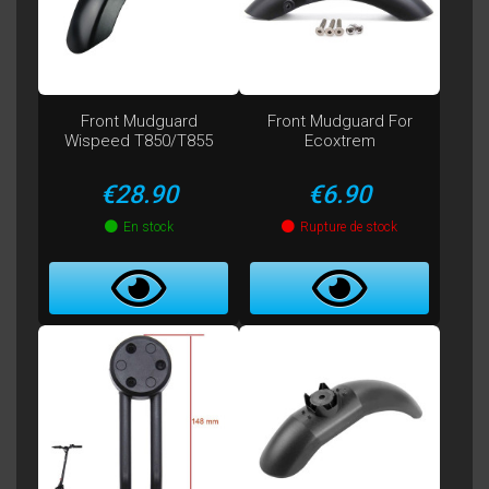
Front Mudguard
Front Mudguard For
Wispeed T850/T855
Ecoxtrem
Price
Price
€28.90
€6.90
En stock
Rupture de stock