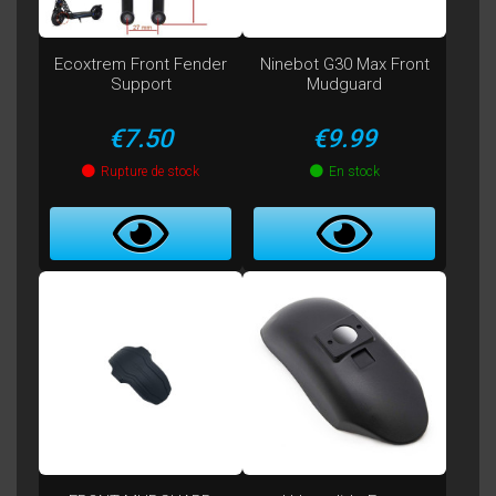
Ecoxtrem Front Fender
Ninebot G30 Max Front
Support
Mudguard
Price
Price
€7.50
€9.99
Rupture de stock
En stock