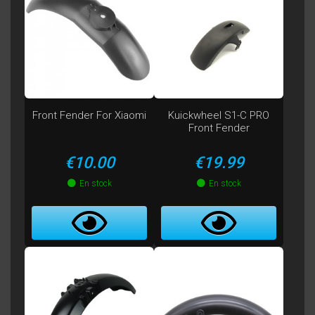
Front Fender For Xiaomi
Kuickwheel S1-C PRO
Front Fender
Price
Price
€10.00
€19.99
En stock
En stock