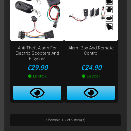
Anti-Theft Alarm For
Alarm Box And Remote
Electric Scooters And
Control
Bicycles
Price
Price
€29.90
€24.90
En stock
En stock
Showing 1-2 of 2 item(s)