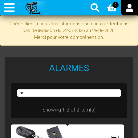
0
Chère client, nous vous informons que nous n'effectuons
pas de livraison du 22-07-2026 au 28-08-2026.
Merci pour votre compréhension.
ALARMES
Showing 1-2 of 2 item(s)