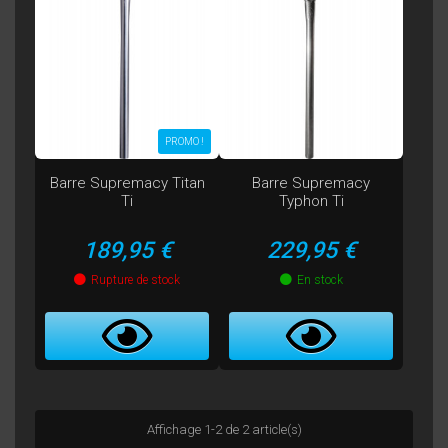
PROMO !
Barre Supremacy Titan
Barre Supremacy
Ti
Typhon Ti
Prix
Prix
189,95 €
229,95 €
Rupture de stock
En stock
Affichage 1-2 de 2 article(s)