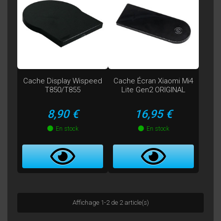
Cache Display Wispeed
Cache Écran Xiaomi Mi4
T850/T855
Lite Gen2 ORIGINAL
Prix
Prix
8,90 €
16,95 €
En stock
En stock
Affichage 1-2 de 2 article(s)