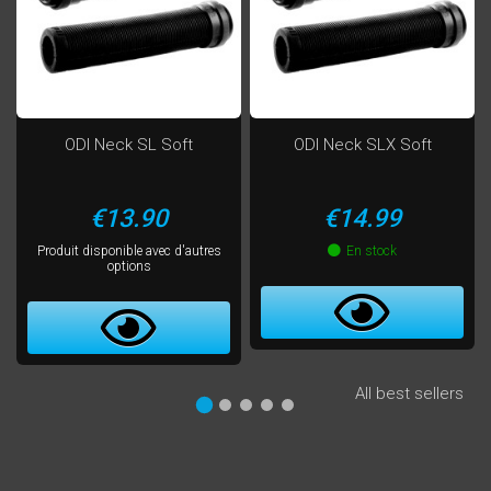
ODI Neck SL Soft
ODI Neck SLX Soft
Price
Price
€13.90
€14.99
Produit disponible avec d'autres
En stock
options
All best sellers