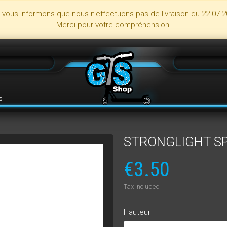
s vous informons que nous n'effectuons pas de livraison du 22-07-2
Merci pour votre compréhension.
s
STRONGLIGHT S
€3.50
Tax included
Hauteur