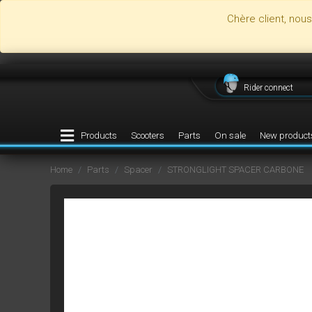
Chère client, nou
Rider connect
Products
Scooters
Parts
On sale
New product
Home
Parts
Spacer
STRONGLIGHT SPACER CARBONE