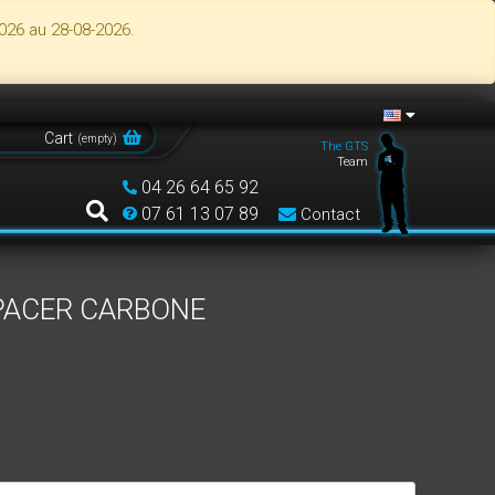
026 au 28-08-2026.
Cart
(
empty
)
The GTS
Team
04 26 64 65 92
07 61 13 07 89
Contact
PACER CARBONE