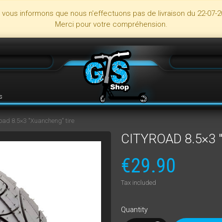
s vous informons que nous n'effectuons pas de livraison du 22-07-2
Merci pour votre compréhension.
s
oad 8.5×3 "Xuancheng" tire
CITYROAD 8.5×3
€29.90
Tax included
Quantity