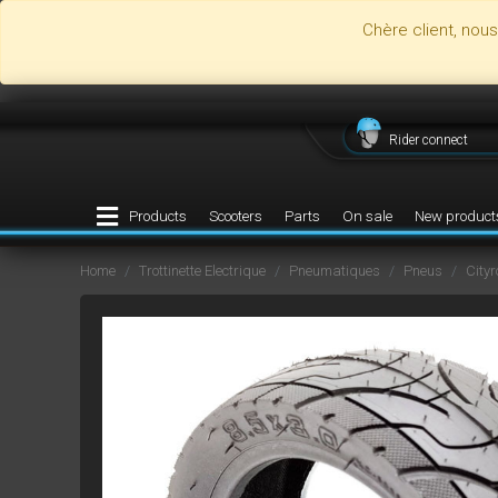
Chère client, nou
Rider connect
Products
Scooters
Parts
On sale
New product
Home
Trottinette Electrique
Pneumatiques
Pneus
Cityr