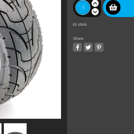
En stock
Share
Share
Tweet
Pinterest