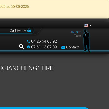
026 au 28-08-2026.
Cart
(
empty
)
The GTS
Team
04 26 64 65 92
07 61 13 07 89
Contact
 "XUANCHENG" TIRE