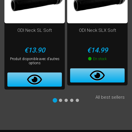
ODI Neck SL Soft
ODI Neck SLX Soft
Price
Price
€13.90
€14.99
Produit disponible avec d'autres
En stock
options
All best sellers