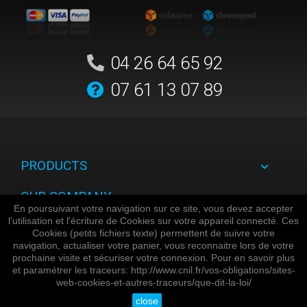
04 26 64 65 92
07 61 13 07 89
PRODUCTS
OUR COMPANY
En poursuivant votre navigation sur ce site, vous devez accepter
l’utilisation et l'écriture de Cookies sur votre appareil connecté. Ces
YOUR ACCOUNT
Cookies (petits fichiers texte) permettent de suivre votre
navigation, actualiser votre panier, vous reconnaitre lors de votre
STORE INFORMATION
prochaine visite et sécuriser votre connexion. Pour en savoir plus
et paramétrer les traceurs: http://www.cnil.fr/vos-obligations/sites-
web-cookies-et-autres-traceurs/que-dit-la-loi/
Copyright gtsshop.fr © 2015 - 2026 - All rights reserved
close