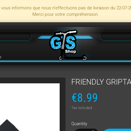
s vous informons que nous n'effectuons pas de livraison du 22-07-2
Merci pour votre compréhension.
s
FRIENDLY GRIPT
€8.99
Tax included
Quantity