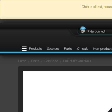
Chère client, nou
Rider connect
Products
Scooters
Parts
On sale
New product
Home
Parts
Grip tape
FRIENDLY GRIPTAPE