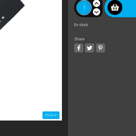
En stock
Share
Share
Tweet
Pinterest
ON SALE!