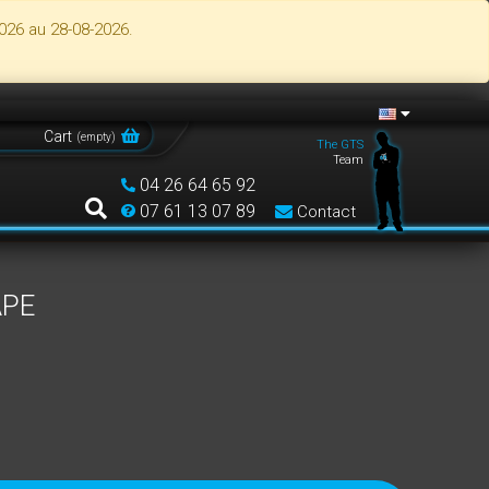
026 au 28-08-2026.
Cart
(
empty
)
The GTS
Team
04 26 64 65 92
07 61 13 07 89
Contact
APE