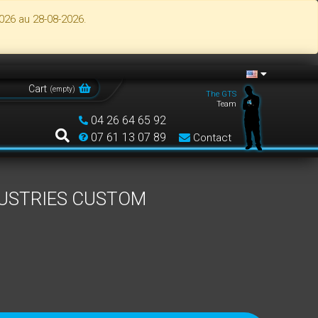
026 au 28-08-2026.
Cart
(
empty
)
The GTS
Team
04 26 64 65 92
07 61 13 07 89
Contact
DUSTRIES CUSTOM