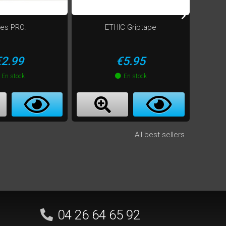
es PRO.
ETHIC Griptape
V
rice
Price
€2.99
€5.95
En stock
En stock
All best sellers
04 26 64 65 92