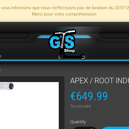
s vous informons que nous n'effectuons pas de livraison du 22-07-2
Merci pour votre compréhension.
s
M
APEX / ROOT IN
€649.99
Tax included
Quantity