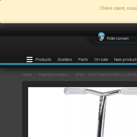
Chère client, nou
Rider connect
Products
Scooters
Parts
On sale
New product
Home
Freestyle scooters
APEX / ROOT INDUSTRIES CUSTO