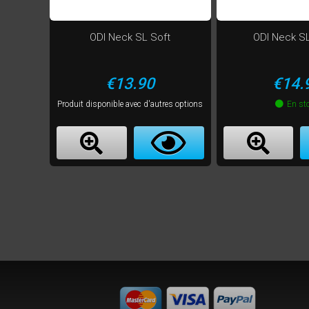
ODI Neck SL Soft
ODI Neck S
Price
Price
€13.90
€14.
Produit disponible avec d'autres options
En st