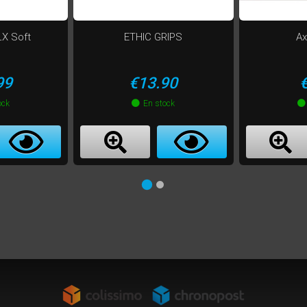
LX Soft
ETHIC GRIPS
Ax
Price
P
99
€13.90
ock
En stock