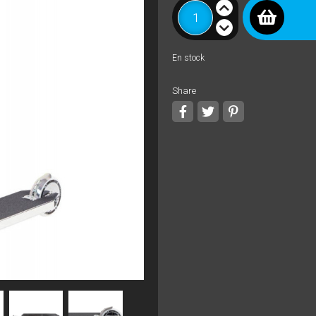
En stock
Share
Share
Tweet
Pinterest