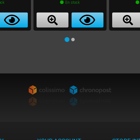
ock
En stock