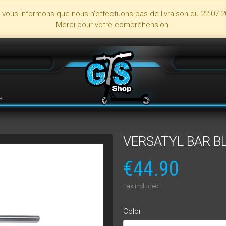
s vous informons que nous n'effectuons pas de livraison du 22-07-2
Merci pour votre compréhension.
s
VERSATYL BAR B
€44.90
Tax included
Color