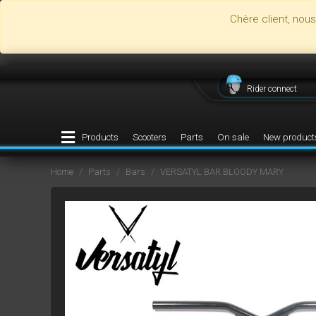
Chère client, nou
Rider connect
Products
Scooters
Parts
On sale
New product
Home
Parts
Bars
VERSATYL BAR BLOODY MARY