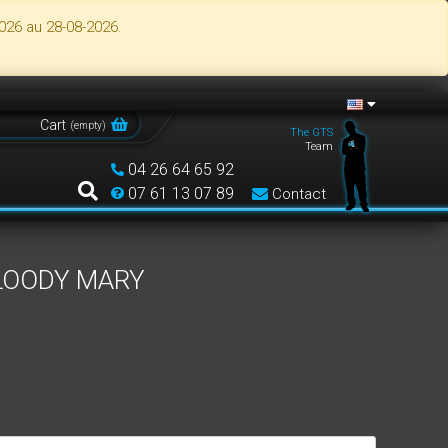
026 au 28-08-2026.
Cart
(
empty
)
The GTS
Team
04 26 64 65 92
07 61 13 07 89
Contact
LOODY MARY